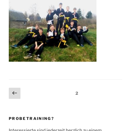
Seitennummerierung
Vorherige
Seite
2
Seite
der
Beiträge
PROBETRAINING?
Interessierte sind jederzeit herzlich zu einem