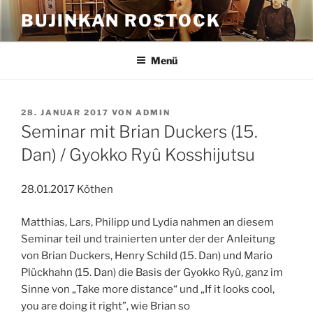
Zum
BUJINKAN ROSTOCK
Inhalt
springen
Menü
VERÖFFENTLICHT
28. JANUAR 2017
VON
ADMIN
AM
Seminar mit Brian Duckers (15.
Dan) / Gyokko Ryû Kosshijutsu
28.01.2017 Köthen
Matthias, Lars, Philipp und Lydia nahmen an diesem
Seminar teil und trainierten unter der der Anleitung
von Brian Duckers, Henry Schild (15. Dan) und Mario
Plückhahn (15. Dan) die Basis der Gyokko Ryû, ganz im
Sinne von „Take more distance“ und „If it looks cool,
you are doing it right”, wie Brian so