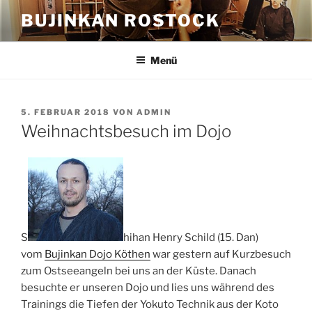
Zum
BUJINKAN ROSTOCK
Inhalt
springen
Menü
VERÖFFENTLICHT
5. FEBRUAR 2018
VON
ADMIN
AM
Weihnachtsbesuch im Dojo
S
hihan Henry Schild (15. Dan)
vom
Bujinkan Dojo Köthen
war gestern auf Kurzbesuch
zum Ostseeangeln bei uns an der Küste. Danach
besuchte er unseren Dojo und lies uns während des
Trainings die Tiefen der Yokuto Technik aus der Koto