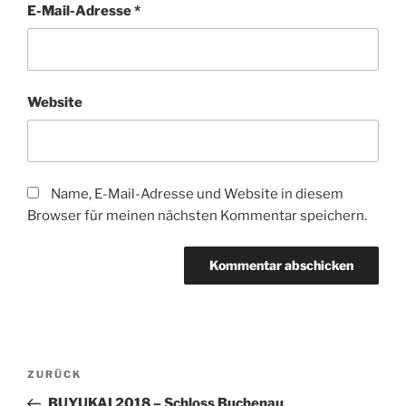
E-Mail-Adresse
*
Website
Name, E-Mail-Adresse und Website in diesem
Browser für meinen nächsten Kommentar speichern.
Beitragsnavigation
Vorheriger
ZURÜCK
Beitrag
BUYUKAI 2018 – Schloss Buchenau