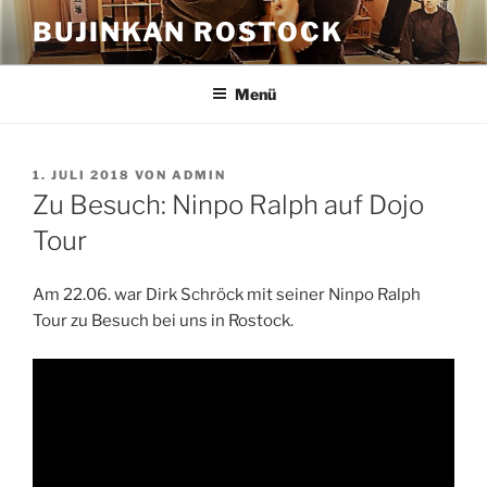
Zum
BUJINKAN ROSTOCK
Inhalt
springen
Menü
VERÖFFENTLICHT
1. JULI 2018
VON
ADMIN
AM
Zu Besuch: Ninpo Ralph auf Dojo
Tour
Am 22.06. war Dirk Schröck mit seiner Ninpo Ralph
Tour zu Besuch bei uns in Rostock.