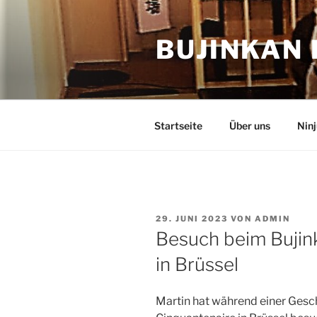
Zum
Inhalt
BUJINKAN
springen
Startseite
Über uns
Ninj
VERÖFFENTLICHT
29. JUNI 2023
VON
ADMIN
AM
Besuch beim Bujin
in Brüssel
Martin hat während einer Gesc