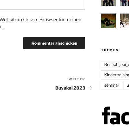
Website in diesem Browser für meinen
n.
THEMEN
Besuch_bei_
Kindertrainin
WEITER
Nächster
seminar
u
Beitrag
Buyukai 2023