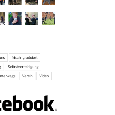
uns
frisch_graduiert
g
Selbstverteidigung
nterwegs
Verein
Video