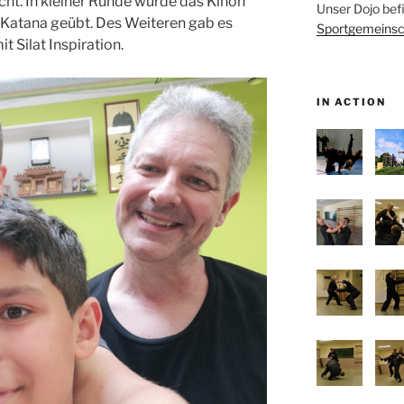
cht. In kleiner Runde wurde das Kihon
Unser Dojo bef
atana geübt. Des Weiteren gab es
Sportgemeinsc
t Silat Inspiration.
IN ACTION