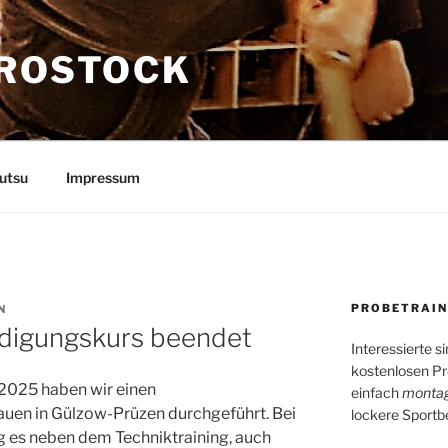
 ROSTOCK
utsu
Impressum
PROBETRAIN
N
idigungskurs beendet
Interessierte s
kostenlosen Pr
2025 haben wir einen
einfach
montag
auen in Gülzow-Prüzen durchgeführt. Bei
lockere Sportb
g es neben dem Techniktraining, auch