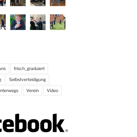
uns
frisch_graduiert
g
Selbstverteidigung
nterwegs
Verein
Video