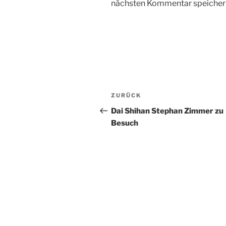
nächsten Kommentar speicher
Beitragsnavigation
Vorheriger
ZURÜCK
Beitrag
Dai Shihan Stephan Zimmer zu
Besuch