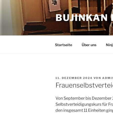
Zum
Inhalt
BUJINKAN
springen
Startseite
Über uns
Ninj
VERÖFFENTLICHT
11. DEZEMBER 2024
VON
ADMI
AM
Frauenselbstverte
Von September bis Dezember 
Selbstverteidigungskurs für Fr
den insgesamt 11 Einheiten gin