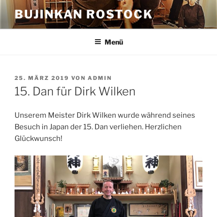
Zum
BUJINKAN ROSTOCK
Inhalt
springen
Menü
VERÖFFENTLICHT
25. MÄRZ 2019
VON
ADMIN
AM
15. Dan für Dirk Wilken
Unserem Meister Dirk Wilken wurde während seines
Besuch in Japan der 15. Dan verliehen. Herzlichen
Glückwunsch!